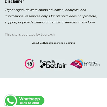
Disclaimer
TigerInsightX delivers sports education, analytics, and
informational resources only. Our platform does not promote,
support, or provide betting or gambling services in any form.
This site is operated by tigerexch
About Us
Rules
Responsible Gaming