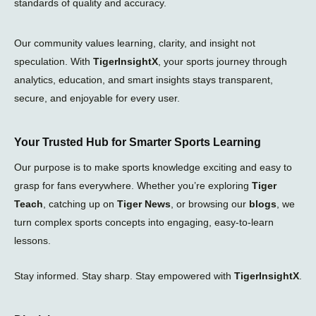
standards of quality and accuracy.
Our community values learning, clarity, and insight not
speculation. With
TigerInsightX
, your sports journey through
analytics, education, and smart insights stays transparent,
secure, and enjoyable for every user.
Your Trusted Hub for Smarter Sports Learning
Our purpose is to make sports knowledge exciting and easy to
grasp for fans everywhere. Whether you’re exploring
Tiger
Teach
, catching up on
Tiger News
, or browsing our
blogs
, we
turn complex sports concepts into engaging, easy-to-learn
lessons.
Stay informed. Stay sharp. Stay empowered with
TigerInsightX
.