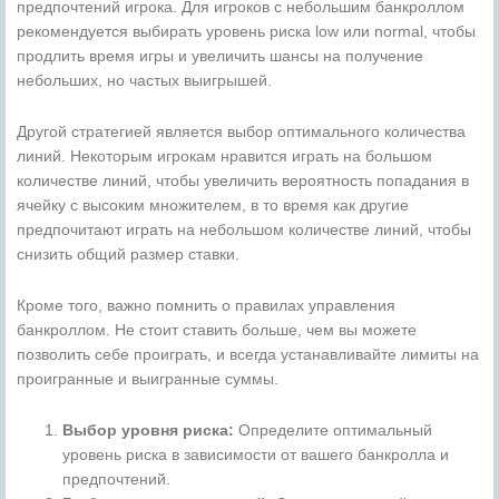
предпочтений игрока. Для игроков с небольшим банкроллом
рекомендуется выбирать уровень риска low или normal, чтобы
продлить время игры и увеличить шансы на получение
небольших, но частых выигрышей.
Другой стратегией является выбор оптимального количества
линий. Некоторым игрокам нравится играть на большом
количестве линий, чтобы увеличить вероятность попадания в
ячейку с высоким множителем, в то время как другие
предпочитают играть на небольшом количестве линий, чтобы
снизить общий размер ставки.
Кроме того, важно помнить о правилах управления
банкроллом. Не стоит ставить больше, чем вы можете
позволить себе проиграть, и всегда устанавливайте лимиты на
проигранные и выигранные суммы.
Выбор уровня риска:
Определите оптимальный
уровень риска в зависимости от вашего банкролла и
предпочтений.