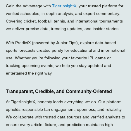
r
p
a
Gain the advantage with
TigerInsightX
, your trusted platform for
a
p
m
m
-
verified schedules, in-depth analysis, and expert commentary.
p
Covering cricket, football, tennis, and international tournaments
l
we deliver precise data, trending updates, and insider stories.
a
n
e
With PredictX (powered by Junior Tips), explore data-based
sports forecasts created purely for educational and informational
use. Whether you’re following your favourite IPL game or
tracking upcoming events, we help you stay updated and
entertained the right way
Transparent, Credible, and Community-Oriented
At TigerInsightX, honesty leads everything we do. Our platform
upholds responsible fan engagement, openness, and reliability.
We collaborate with trusted data sources and verified analysts to
ensure every article, fixture, and prediction maintains high