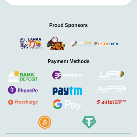
Proud Sponsors
Payment Methods