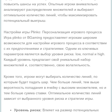
повысить шансы на успех. Опытные игроки внимательно
анализируют распределение множителей и выбирают
оптимальное количество линий, чтобы максимизировать
потенциальный выигрыш.
Настройки игры Plinko: Персонализация игрового процесса
Игра plinko от BGaming предоставляет игрокам широкие
возможности для настройки игрового процесса в соответствии
с их предпочтениями и стратегиями. Одним из ключевых
параметров является выбор уровня риска: low, normal и high.
Каждый уровень предлагает свой уникальный набор
множителей и, соответственно, свою волатильность.
Кроме того, игроки могут выбирать количество линий, по
которым будет падать шар. Чем больше линий, тем выше
вероятность попадания в ячейку с высоким множителем, но и
тем больше сумма ставки. Оптимальное количество линий
зависит от выбранного уровня риска и стратегии игры.
Уровень риска:
Влияет на размер потенциальных