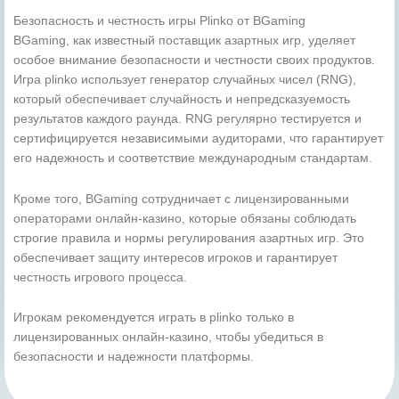
Безопасность и честность игры Plinko от BGaming
BGaming, как известный поставщик азартных игр, уделяет
особое внимание безопасности и честности своих продуктов.
Игра plinko использует генератор случайных чисел (RNG),
который обеспечивает случайность и непредсказуемость
результатов каждого раунда. RNG регулярно тестируется и
сертифицируется независимыми аудиторами, что гарантирует
его надежность и соответствие международным стандартам.
Кроме того, BGaming сотрудничает с лицензированными
операторами онлайн-казино, которые обязаны соблюдать
строгие правила и нормы регулирования азартных игр. Это
обеспечивает защиту интересов игроков и гарантирует
честность игрового процесса.
Игрокам рекомендуется играть в plinko только в
лицензированных онлайн-казино, чтобы убедиться в
безопасности и надежности платформы.