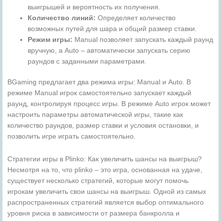
выигрышей и вероятность их получения.
Количество линий:
Определяет количество
возможных путей для шара и общий размер ставки.
Режим игры:
Manual позволяет запускать каждый раунд
вручную, а Auto – автоматически запускать серию
раундов с заданными параметрами.
BGaming предлагает два режима игры: Manual и Auto. В
режиме Manual игрок самостоятельно запускает каждый
раунд, контролируя процесс игры. В режиме Auto игрок может
настроить параметры автоматической игры, такие как
количество раундов, размер ставки и условия остановки, и
позволить игре играть самостоятельно.
Стратегии игры в Plinko: Как увеличить шансы на выигрыш?
Несмотря на то, что plinko – это игра, основанная на удаче,
существует несколько стратегий, которые могут помочь
игрокам увеличить свои шансы на выигрыш. Одной из самых
распространенных стратегий является выбор оптимального
уровня риска в зависимости от размера банкролла и