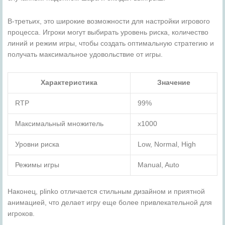
В-третьих, это широкие возможности для настройки игрового
процесса. Игроки могут выбирать уровень риска, количество
линий и режим игры, чтобы создать оптимальную стратегию и
получать максимальное удовольствие от игры.
Характеристика
Значение
RTP
99%
Максимальный множитель
x1000
Уровни риска
Low, Normal, High
Режимы игры
Manual, Auto
Наконец, plinko отличается стильным дизайном и приятной
анимацией, что делает игру еще более привлекательной для
игроков.