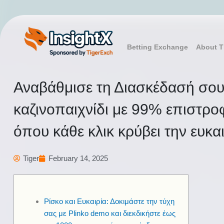
Skip
to
content
Betting Exchange
About T
Αναβάθμισε τη Διασκέδασή σου 
καζινοπαιχνίδι με 99% επιστρο
όπου κάθε κλικ κρύβει την ευκα
Tiger
February 14, 2025
Ρίσκο και Ευκαιρία: Δοκιμάστε την τύχη
σας με Plinko demo και διεκδικήστε έως