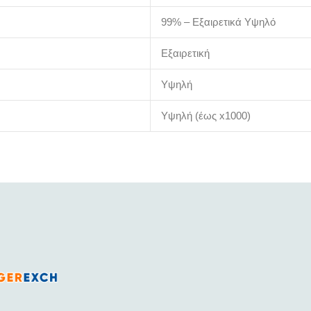
99% – Εξαιρετικά Υψηλό
Εξαιρετική
Υψηλή
Υψηλή (έως x1000)
India’s fastest growing legal and fully licensed SportsBook and Online Cricket ID powered by Betfair.