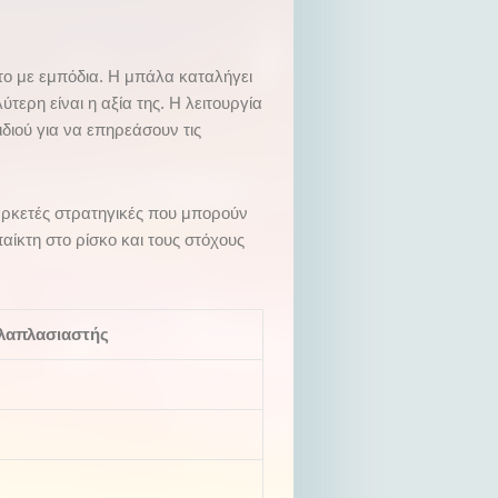
άτο με εμπόδια. Η μπάλα καταλήγει
τερη είναι η αξία της. Η λειτουργία
ιδιού για να επηρεάσουν τις
 αρκετές στρατηγικές που μπορούν
αίκτη στο ρίσκο και τους στόχους
λαπλασιαστής