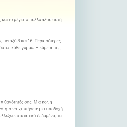
ς και το μέγιστο πολλαπλασιαστή
ς μεταξύ 8 και 16. Περισσότερες
όστος κάθε γύρου. Η εύρεση της
 πιθανότητές σας. Μια κοινή
ανότητα να χτυπήσετε μια υποδοχή
υλλέξετε στατιστικά δεδομένα, τα