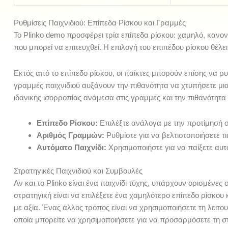
Ρυθμίσεις Παιχνιδιού: Επίπεδα Ρίσκου και Γραμμές
Το Plinko demo προσφέρει τρία επίπεδα ρίσκου: χαμηλό, κανονι
που μπορεί να επιτευχθεί. Η επιλογή του επιπέδου ρίσκου θέλε
Εκτός από το επίπεδο ρίσκου, οι παίκτες μπορούν επίσης να ρ
γραμμές παιχνιδιού αυξάνουν την πιθανότητα να χτυπήσετε μι
ιδανικής ισορροπίας ανάμεσα στις γραμμές και την πιθανότητα 
Επίπεδο Ρίσκου:
Επιλέξτε ανάλογα με την προτίμησή σ
Αριθμός Γραμμών:
Ρυθμίστε για να βελτιστοποιήσετε τι
Αυτόματο Παιχνίδι:
Χρησιμοποιήστε για να παίξετε αυ
Στρατηγικές Παιχνιδιού και Συμβουλές
Αν και το Plinko είναι ένα παιχνίδι τύχης, υπάρχουν ορισμένες
στρατηγική είναι να επιλέξετε ένα χαμηλότερο επίπεδο ρίσκου
με αξία. Ένας άλλος τρόπος είναι να χρησιμοποιήσετε τη λειτο
οποία μπορείτε να χρησιμοποιήσετε για να προσαρμόσετε τη σ