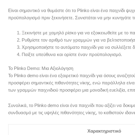
Είναι σημαντικό να θυμάστε ότι το Plinko είναι ένα παιχνίδι ψ
προϋπολογισμό πριν ξεκινήσετε. Συνιστάται να μην κυνηγάτε τι
Ξεκινήστε με χαμηλό ρίσκο για να εξοικειωθείτε με το παι
Ρυθμίστε τον αριθμό των γραμμών για να βελτιστοποιήσε
Χρησιμοποιήστε το αυτόματο παιχνίδι για να συλλέξετε 
Παίξτε υπεύθυνα και ορίστε έναν προϋπολογισμό.
Το Plinko Demo: Μια Αξιολόγηση
Το Plinko demo είναι ένα εξαιρετικό παιχνίδι για όσους αναζη
προσφέρει σημαντικές πιθανότητες νίκης, ενώ παράλληλα είναι
των γραμμών παιχνιδιού προσφέρει μια μοναδική ευελιξία, επι
Συνολικά, το Plinko demo είναι ένα παιχνίδι που αξίζει να δοκ
συνδυασμό με τις υψηλές πιθανότητες νίκης, το καθιστούν ιδανι
Χαρακτηριστικό