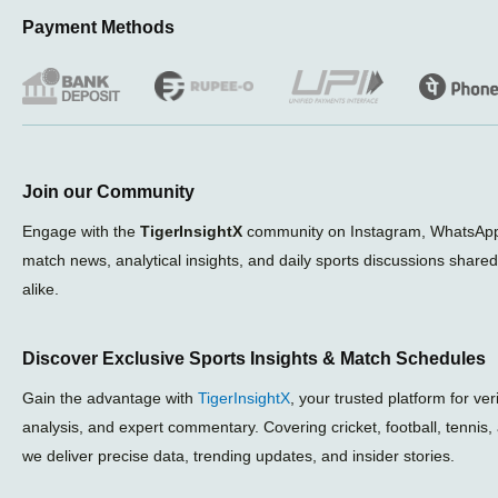
Payment Methods
Join our Community
Engage with the
TigerInsightX
community on Instagram, WhatsApp,
match news, analytical insights, and daily sports discussions share
alike.
Discover Exclusive Sports Insights & Match Schedules
Gain the advantage with
TigerInsightX
, your trusted platform for ve
analysis, and expert commentary. Covering cricket, football, tennis
we deliver precise data, trending updates, and insider stories.