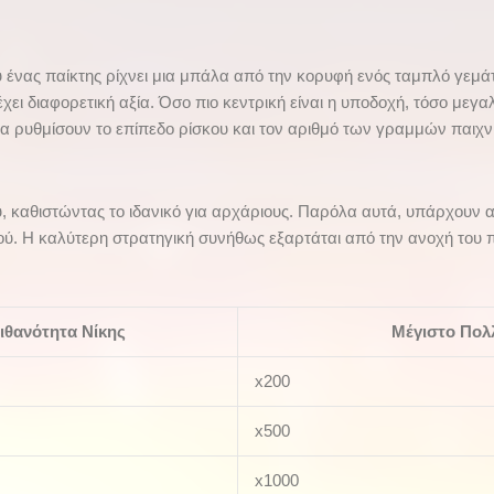
που ένας παίκτης ρίχνει μια μπάλα από την κορυφή ενός ταμπλό γεμ
ει διαφορετική αξία. Όσο πιο κεντρική είναι η υποδοχή, τόσο μεγαλύ
 να ρυθμίσουν το επίπεδο ρίσκου και τον αριθμό των γραμμών παιχν
ου, καθιστώντας το ιδανικό για αρχάριους. Παρόλα αυτά, υπάρχουν
ιού. Η καλύτερη στρατηγική συνήθως εξαρτάται από την ανοχή του π
ιθανότητα Νίκης
Μέγιστο Πολ
x200
x500
x1000