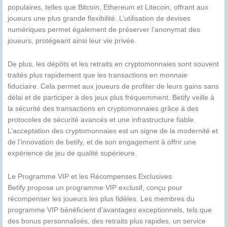
populaires, telles que Bitcoin, Ethereum et Litecoin, offrant aux
joueurs une plus grande flexibilité. L’utilisation de devises
numériques permet également de préserver l’anonymat des
joueurs, protégeant ainsi leur vie privée.
De plus, les dépôts et les retraits en cryptomonnaies sont souvent
traités plus rapidement que les transactions en monnaie
fiduciaire. Cela permet aux joueurs de profiter de leurs gains sans
délai et de participer à des jeux plus fréquemment. Betify veille à
la sécurité des transactions en cryptomonnaies grâce à des
protocoles de sécurité avancés et une infrastructure fiable.
L’acceptation des cryptomonnaies est un signe de la modernité et
de l’innovation de betify, et de son engagement à offrir une
expérience de jeu de qualité supérieure.
Le Programme VIP et les Récompenses Exclusives
Betify propose un programme VIP exclusif, conçu pour
récompenser les joueurs les plus fidèles. Les membres du
programme VIP bénéficient d’avantages exceptionnels, tels que
des bonus personnalisés, des retraits plus rapides, un service