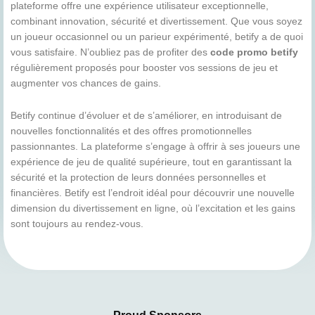
plateforme offre une expérience utilisateur exceptionnelle,
combinant innovation, sécurité et divertissement. Que vous soyez
un joueur occasionnel ou un parieur expérimenté, betify a de quoi
vous satisfaire. N’oubliez pas de profiter des
code promo betify
régulièrement proposés pour booster vos sessions de jeu et
augmenter vos chances de gains.
Betify continue d’évoluer et de s’améliorer, en introduisant de
nouvelles fonctionnalités et des offres promotionnelles
passionnantes. La plateforme s’engage à offrir à ses joueurs une
expérience de jeu de qualité supérieure, tout en garantissant la
sécurité et la protection de leurs données personnelles et
financières. Betify est l’endroit idéal pour découvrir une nouvelle
dimension du divertissement en ligne, où l’excitation et les gains
sont toujours au rendez-vous.