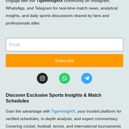
Engage with the
TigerInsightX
community on Instagram,
WhatsApp, and Telegram for real-time match news, analytical
insights, and daily sports discussions shared by fans and
professionals alike.
Subscribe
I
W
T
n
h
e
s
a
l
t
t
e
Discover Exclusive Sports Insights & Match
a
s
g
Schedules
g
a
r
r
p
a
Gain the advantage with
TigerInsightX
, your trusted platform for
a
p
m
m
-
verified schedules, in-depth analysis, and expert commentary.
p
Covering cricket, football, tennis, and international tournaments