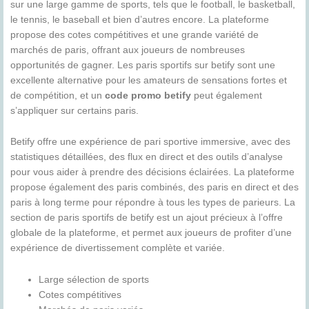
sur une large gamme de sports, tels que le football, le basketball,
le tennis, le baseball et bien d’autres encore. La plateforme
propose des cotes compétitives et une grande variété de
marchés de paris, offrant aux joueurs de nombreuses
opportunités de gagner. Les paris sportifs sur betify sont une
excellente alternative pour les amateurs de sensations fortes et
de compétition, et un
code promo betify
peut également
s’appliquer sur certains paris.
Betify offre une expérience de pari sportive immersive, avec des
statistiques détaillées, des flux en direct et des outils d’analyse
pour vous aider à prendre des décisions éclairées. La plateforme
propose également des paris combinés, des paris en direct et des
paris à long terme pour répondre à tous les types de parieurs. La
section de paris sportifs de betify est un ajout précieux à l’offre
globale de la plateforme, et permet aux joueurs de profiter d’une
expérience de divertissement complète et variée.
Large sélection de sports
Cotes compétitives