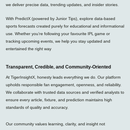
l
we deliver precise data, trending updates, and insider stories.
a
n
e
With PredictX (powered by Junior Tips), explore data-based
sports forecasts created purely for educational and informational
use. Whether you’re following your favourite IPL game or
tracking upcoming events, we help you stay updated and
entertained the right way
Transparent, Credible, and Community-Oriented
At TigerInsightX, honesty leads everything we do. Our platform
upholds responsible fan engagement, openness, and reliability.
We collaborate with trusted data sources and verified analysts to
ensure every article, fixture, and prediction maintains high
standards of quality and accuracy.
Our community values learning, clarity, and insight not