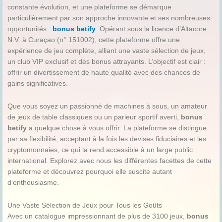
constante évolution, et une plateforme se démarque
particulièrement par son approche innovante et ses nombreuses
opportunités :
bonus betify
. Opérant sous la licence d’Altacore
N.V. à Curaçao (n° 151002), cette plateforme offre une
expérience de jeu complète, alliant une vaste sélection de jeux,
un club VIP exclusif et des bonus attrayants. L’objectif est clair :
offrir un divertissement de haute qualité avec des chances de
gains significatives.
Que vous soyez un passionné de machines à sous, un amateur
de jeux de table classiques ou un parieur sportif averti,
bonus
betify
a quelque chose à vous offrir. La plateforme se distingue
par sa flexibilité, acceptant à la fois les devises fiduciaires et les
cryptomonnaies, ce qui la rend accessible à un large public
international. Explorez avec nous les différentes facettes de cette
plateforme et découvrez pourquoi elle suscite autant
d’enthousiasme.
Une Vaste Sélection de Jeux pour Tous les Goûts
Avec un catalogue impressionnant de plus de 3100 jeux,
bonus