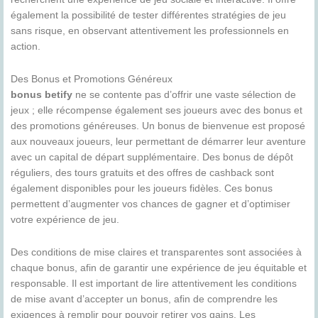
également la possibilité de tester différentes stratégies de jeu
sans risque, en observant attentivement les professionnels en
action.
Des Bonus et Promotions Généreux
bonus betify
ne se contente pas d’offrir une vaste sélection de
jeux ; elle récompense également ses joueurs avec des bonus et
des promotions généreuses. Un bonus de bienvenue est proposé
aux nouveaux joueurs, leur permettant de démarrer leur aventure
avec un capital de départ supplémentaire. Des bonus de dépôt
réguliers, des tours gratuits et des offres de cashback sont
également disponibles pour les joueurs fidèles. Ces bonus
permettent d’augmenter vos chances de gagner et d’optimiser
votre expérience de jeu.
Des conditions de mise claires et transparentes sont associées à
chaque bonus, afin de garantir une expérience de jeu équitable et
responsable. Il est important de lire attentivement les conditions
de mise avant d’accepter un bonus, afin de comprendre les
exigences à remplir pour pouvoir retirer vos gains. Les