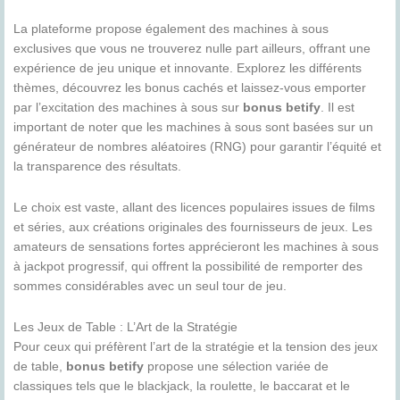
La plateforme propose également des machines à sous
exclusives que vous ne trouverez nulle part ailleurs, offrant une
expérience de jeu unique et innovante. Explorez les différents
thèmes, découvrez les bonus cachés et laissez-vous emporter
par l’excitation des machines à sous sur
bonus betify
. Il est
important de noter que les machines à sous sont basées sur un
générateur de nombres aléatoires (RNG) pour garantir l’équité et
la transparence des résultats.
Le choix est vaste, allant des licences populaires issues de films
et séries, aux créations originales des fournisseurs de jeux. Les
amateurs de sensations fortes apprécieront les machines à sous
à jackpot progressif, qui offrent la possibilité de remporter des
sommes considérables avec un seul tour de jeu.
Les Jeux de Table : L’Art de la Stratégie
Pour ceux qui préfèrent l’art de la stratégie et la tension des jeux
de table,
bonus betify
propose une sélection variée de
classiques tels que le blackjack, la roulette, le baccarat et le