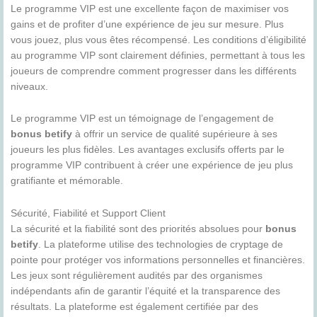
Le programme VIP est une excellente façon de maximiser vos
gains et de profiter d’une expérience de jeu sur mesure. Plus
vous jouez, plus vous êtes récompensé. Les conditions d’éligibilité
au programme VIP sont clairement définies, permettant à tous les
joueurs de comprendre comment progresser dans les différents
niveaux.
Le programme VIP est un témoignage de l’engagement de
bonus betify
à offrir un service de qualité supérieure à ses
joueurs les plus fidèles. Les avantages exclusifs offerts par le
programme VIP contribuent à créer une expérience de jeu plus
gratifiante et mémorable.
Sécurité, Fiabilité et Support Client
La sécurité et la fiabilité sont des priorités absolues pour
bonus
betify
. La plateforme utilise des technologies de cryptage de
pointe pour protéger vos informations personnelles et financières.
Les jeux sont régulièrement audités par des organismes
indépendants afin de garantir l’équité et la transparence des
résultats. La plateforme est également certifiée par des