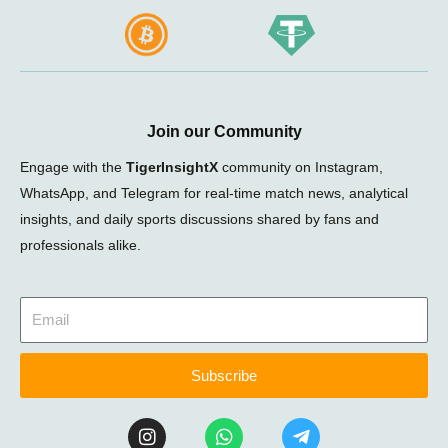
Join our Community
Engage with the
TigerInsightX
community on Instagram,
WhatsApp, and Telegram for real-time match news, analytical
insights, and daily sports discussions shared by fans and
professionals alike.
Subscribe
I
W
T
n
h
e