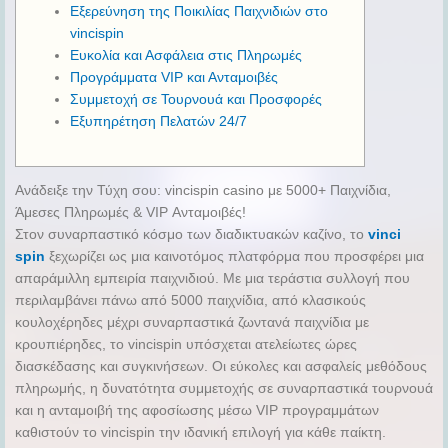
Εξερεύνηση της Ποικιλίας Παιχνιδιών στο
vincispin
Ευκολία και Ασφάλεια στις Πληρωμές
Προγράμματα VIP και Ανταμοιβές
Συμμετοχή σε Τουρνουά και Προσφορές
Εξυπηρέτηση Πελατών 24/7
Ανάδειξε την Τύχη σου: vincispin casino με 5000+ Παιχνίδια,
Άμεσες Πληρωμές & VIP Ανταμοιβές!
Στον συναρπαστικό κόσμο των διαδικτυακών καζίνο, το
vinci
spin
ξεχωρίζει ως μια καινοτόμος πλατφόρμα που προσφέρει μια
απαράμιλλη εμπειρία παιχνιδιού. Με μια τεράστια συλλογή που
περιλαμβάνει πάνω από 5000 παιχνίδια, από κλασικούς
κουλοχέρηδες μέχρι συναρπαστικά ζωντανά παιχνίδια με
κρουπιέρηδες, το vincispin υπόσχεται ατελείωτες ώρες
διασκέδασης και συγκινήσεων. Οι εύκολες και ασφαλείς μεθόδους
πληρωμής, η δυνατότητα συμμετοχής σε συναρπαστικά τουρνουά
και η ανταμοιβή της αφοσίωσης μέσω VIP προγραμμάτων
καθιστούν το vincispin την ιδανική επιλογή για κάθε παίκτη.