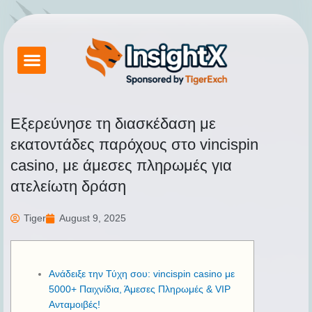
Skip
to
content
Betting Exchange
About Tigerexch
Tiger Exchange App
How to Login Tigerexch
Contact Us
Εξερεύνησε τη διασκέδαση με
εκατοντάδες παρόχους στο vincispin
casino, με άμεσες πληρωμές για
ατελείωτη δράση
Tiger
August 9, 2025
Ανάδειξε την Τύχη σου: vincispin casino με
5000+ Παιχνίδια, Άμεσες Πληρωμές & VIP
Ανταμοιβές!