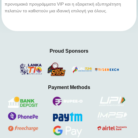
προνομιακά προγράμματα VIP και η εξαιρετική εξυπηρέτηση
πελατών το καθιστούν μια ιδανική επιλογή για όλους.
Proud Sponsors
Payment Methods