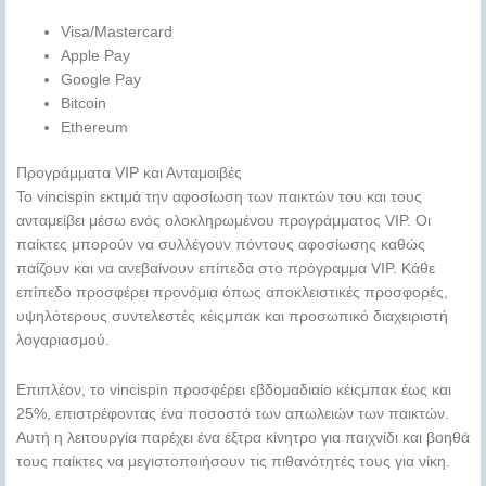
Visa/Mastercard
Apple Pay
Google Pay
Bitcoin
Ethereum
Προγράμματα VIP και Ανταμοιβές
Το vincispin εκτιμά την αφοσίωση των παικτών του και τους
ανταμείβει μέσω ενός ολοκληρωμένου προγράμματος VIP. Οι
παίκτες μπορούν να συλλέγουν πόντους αφοσίωσης καθώς
παίζουν και να ανεβαίνουν επίπεδα στο πρόγραμμα VIP. Κάθε
επίπεδο προσφέρει προνόμια όπως αποκλειστικές προσφορές,
υψηλότερους συντελεστές κέιςμπακ και προσωπικό διαχειριστή
λογαριασμού.
Επιπλέον, το vincispin προσφέρει εβδομαδιαίο κέιςμπακ έως και
25%, επιστρέφοντας ένα ποσοστό των απωλειών των παικτών.
Αυτή η λειτουργία παρέχει ένα έξτρα κίνητρο για παιχνίδι και βοηθά
τους παίκτες να μεγιστοποιήσουν τις πιθανότητές τους για νίκη.